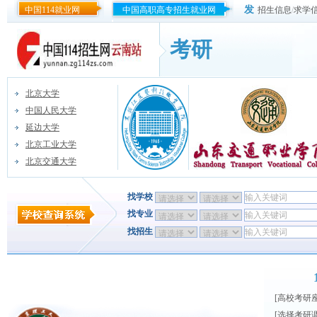
发
中国114就业网
中国高职高专招生就业网
招生信息
/
求学
考研
北京大学
中国人民大学
延边大学
北京工业大学
北京交通大学
找学校
找专业
找招生
[
高校考研
[
选择考研