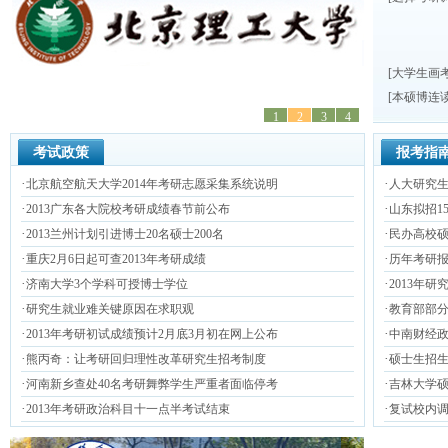
[
大学生画
[
本硕博连
1
2
3
4
考试政策
报考指
·
·
北京航空航天大学2014年考研志愿采集系统说明
人大研究
·
·
2013广东各大院校考研成绩春节前公布
山东拟招15
·
·
2013兰州计划引进博士20名硕士200名
民办高校
·
·
重庆2月6日起可查2013年考研成绩
历年考研
·
·
济南大学3个学科可授博士学位
2013年
·
·
研究生就业难关键原因在求职观
教育部部分
·
·
2013年考研初试成绩预计2月底3月初在网上公布
中南财经政
·
·
熊丙奇：让考研回归理性改革研究生招考制度
硕士生招生
·
·
河南新乡查处40名考研舞弊学生严重者面临停考
吉林大学
·
·
2013年考研政治科目十一点半考试结束
复试校内