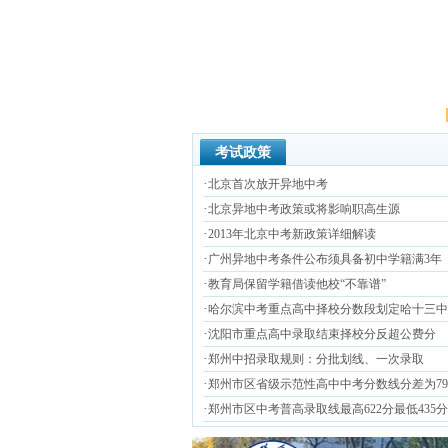
考试政策
·
北京首次放开异地中考
·
北京异地中考政策或将影响职高生源
·
2013年北京中考新政策详细解读
·
广州异地中考条件公布须具备初中学籍满3年
·
教育局保留学籍借读他校“不靠谱”
·
哈尔滨中考重点高中择校分数段划定哈十三中49
·
沈阳市重点高中录取结束择校分反超公费分
·
郑州中招录取规则：分批划线、一次录取
·
郑州市区省级示范性高中中考分数线分差为7
·
郑州市区中考普高录取线最高622分最低435分