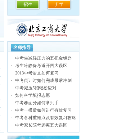
招生
升学
名师指导
中考生减轻压力的五把金钥匙
·
考生冷静备考避开四大误区
·
2013中考语文如何复习
·
中考倒计时如何完成最后冲刺
·
中考减压5招轻松应对
·
如何科学填报志愿
·
中考卷面分如何拿到手
·
中考一模后如何进行有效复习
·
中考各科重难点及有效复习攻略
·
中考家长陪考远离五大误区
·