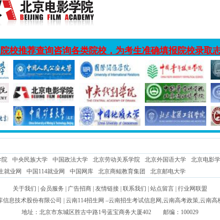
入院校推荐查询咨询各类院校，为考生准确填报院校录取
学院
中央民族大学
中国政法大学
北京劳动关系学院
北京外国语大学
北京电影
生就业网
中国114就业网
中国网库
北京商鲲教育集团
北京邮电大学
关于我们
|
会员服务
|
广告招商
|
友情链接
|
联系我们
|
站点留言
|
行业网联盟
库信息技术股份有限公司
| 云南114招生网 –云南招生考试信息网,云南高考政策,云南
地址：北京市东城区胜古中路1号蓝宝商务大厦402 邮编：100029