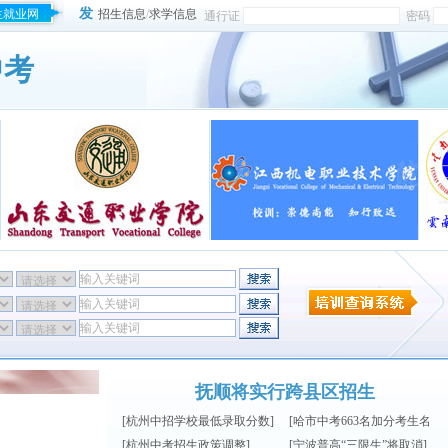
发
生就业网
招生信息
/
求学信息
通行证
密码
中考
抚顺将实行跨县区招生
[
杭州中招学校最低录取分数
]
[
哈市中考663名加分考生名
[
杭州中考招生政策调整
]
单
[
宁波普高“三限生”将取消
]
]