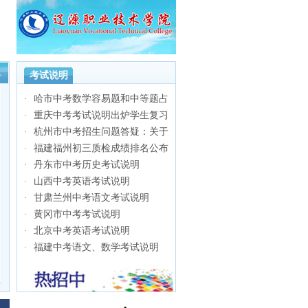
考试说明
>
哈市中考数学容易题和中等题占
·
总分
重庆中考考试说明出炉学生复习
·
回归
杭州市中考招生问题答疑：关于
·
录取
福建福州初三质检成绩排名公布
·
丹东市中考历史考试说明
·
山西中考英语考试说明
·
甘肃兰州中考语文考试说明
·
黄冈市中考考试说明
·
北京中考英语考试说明
·
福建中考语文、数学考试说明
·