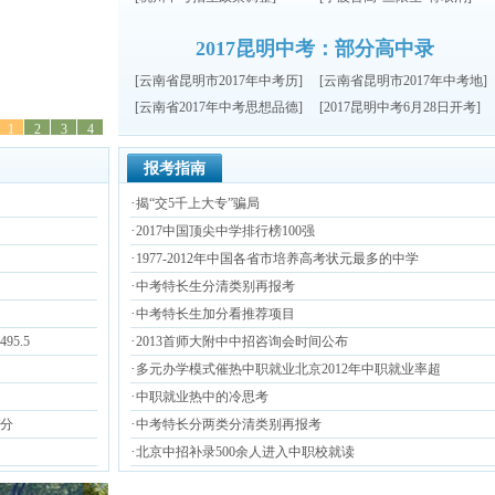
2017昆明中考：部分高中录
[
云南省昆明市2017年中考历
]
[
云南省昆明市2017年中考地
]
[
云南省2017年中考思想品德
]
[
2017昆明中考6月28日开考
]
1
2
3
4
报考指南
·
揭“交5千上大专”骗局
·
2017中国顶尖中学排行榜100强
·
1977-2012年中国各省市培养高考状元最多的中学
·
中考特长生分清类别再报考
·
中考特长生加分看推荐项目
·
5.5
2013首师大附中中招咨询会时间公布
·
多元办学模式催热中职就业北京2012年中职就业率超
·
中职就业热中的冷思考
·
9分
中考特长分两类分清类别再报考
·
北京中招补录500余人进入中职校就读