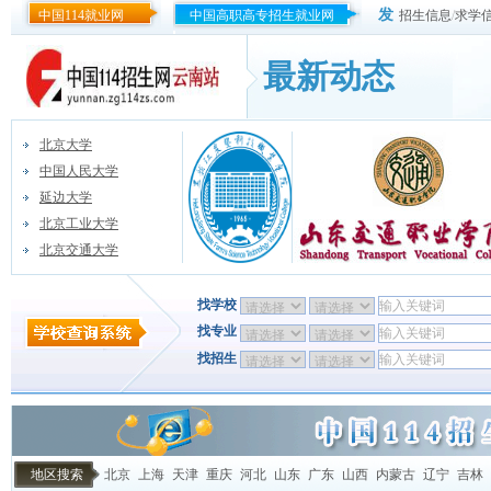
发
中国114就业网
中国高职高专招生就业网
招生信息
/
求学
最新动态
北京大学
中国人民大学
延边大学
北京工业大学
北京交通大学
找学校
找专业
找招生
地区搜索
北京
上海
天津
重庆
河北
山东
广东
山西
内蒙古
辽宁
吉林