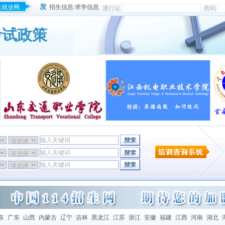
发
生就业网
招生信息
/
求学信息
通行证
密码
考试政策
东
广东
山西
内蒙古
辽宁
吉林
黑龙江
江苏
浙江
安徽
福建
江西
河南
湖北