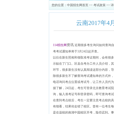
您的位置：
中国招生网首页
>>
考试政策
>> 
云南2017年
114
招生
网
资讯
近期很多考生询问如何查询自
考考试通知单将于3月24日起开查。
以往在新生照相和领取准考证期间，会有很多
示贴在了门口。区县自考办工作人员介绍，其
环节，很多新生没有认真阅读这部分内容，导
除很多新生不了解查询考试通知单的方式外，
电话询问考点位置或考试号，让工作人员代为
据了解，24日起，考生可登录北京教育考试院
询，输入准考证号和登录密码，即可查询考试
在查到考点校后，考生一定要注意考点校的具
有细看，结果却走错了校区。曾有一位考生每
是在该校的南湖中园校区开考，险些迟到。事