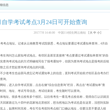
详细信息
4月自学考试考点3月24日可开始查询
2017/7/8 14:46:00 中国114招生网云南站 【
大
中
小
】
考考点地址。记者从云南教育考试院获悉，考点地址要通过考试通知单查询，4月自
考生询问怎么获知考试地点。有些区县甚至直接将“考点要通过考试通知单查询”的告
实查询考试地点的方式明确地写在了报考通知中，但因为查询考试地点是报考的后续
致之后才想起查询考试地点的问题。
不少老考生也会因马虎忘记考试通知单上的信息，直到考试开始前才给区县自考办打
查询。
网站，进入自学考试页面，点击右侧“综合信息查询”栏目，再点击“考试通知单”查
时间、地址、考试号等信息。考试结束前，考生随时可以查询。
体地址。很多考点校有多个校区。以往有考生一看见考点校名称，觉得自己认识就没
天回家路过九十四中的花家地北里校区，想当然地以为考试也是在这里，没想到实际
实上，如果时间充裕，考生可在考前到考点校门口确认地址，但要注意不要进入校