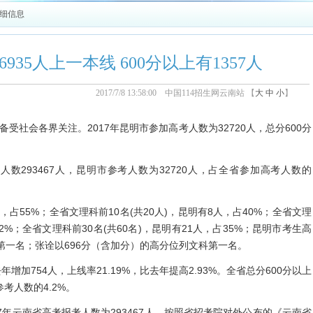
详细信息
6935人上一本线 600分以上有1357人
2017/7/8 13:58:00 中国114招生网云南站 【
大
中
小
】
受社会各界关注。2017年昆明市参加高考人数为32720人，总分600分
数293467人，昆明市参考人数为32720人，占全省参加高考人数的
占55%；全省文理科前10名(共20人)，昆明有8人，占40%；全省文理
42%；全省文理科前30名(共60名)，昆明有21人，占35%；昆明市考生高
第一名；张诠以696分（含加分）的高分位列文科第一名。
加754人，上线率21.19%，比去年提高2.93%。全省总分600分以上
参考人数的4.2%。
年云南省高考报考人数为293467人，按照省招考院对外公布的《云南省