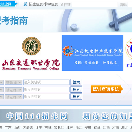
发
生就业网
招生信息
/
求学信息
通行证
密码
报考指南
东
广东
山西
内蒙古
辽宁
吉林
黑龙江
江苏
浙江
安徽
福建
江西
河南
湖北