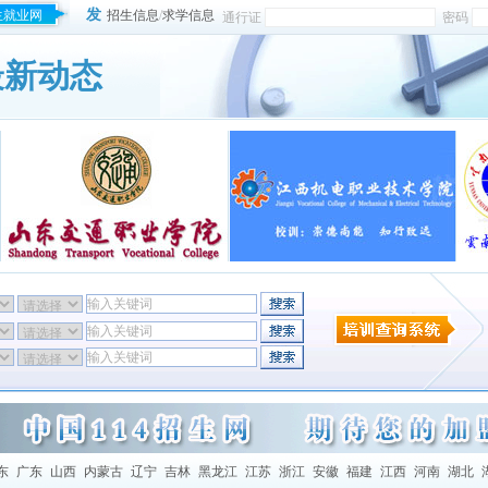
发
生就业网
招生信息
/
求学信息
通行证
密码
最新动态
东
广东
山西
内蒙古
辽宁
吉林
黑龙江
江苏
浙江
安徽
福建
江西
河南
湖北