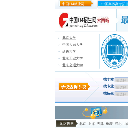
中国114就业网
中国高职高专招
北京大学
中国人民大学
延边大学
北京工业大学
北京交通大学
找学校
找专业
找招生
地区搜索
北京
上海
天津
重庆
河北
山