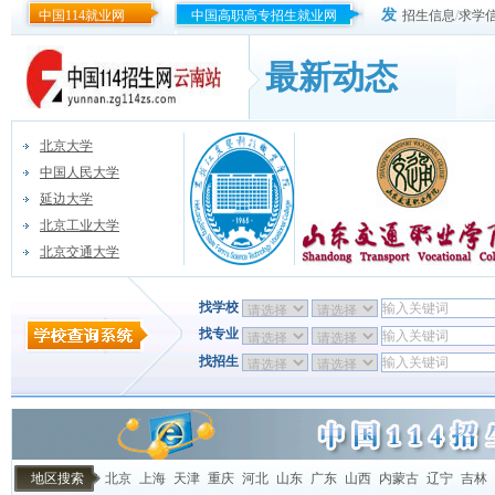
发
中国114就业网
中国高职高专招生就业网
招生信息
/
求学
最新动态
北京大学
中国人民大学
延边大学
北京工业大学
北京交通大学
找学校
找专业
找招生
地区搜索
北京
上海
天津
重庆
河北
山东
广东
山西
内蒙古
辽宁
吉林