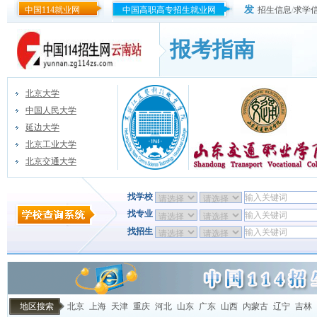
发
中国114就业网
中国高职高专招生就业网
招生信息
/
求学
报考指南
北京大学
中国人民大学
延边大学
北京工业大学
北京交通大学
找学校
找专业
找招生
地区搜索
北京
上海
天津
重庆
河北
山东
广东
山西
内蒙古
辽宁
吉林