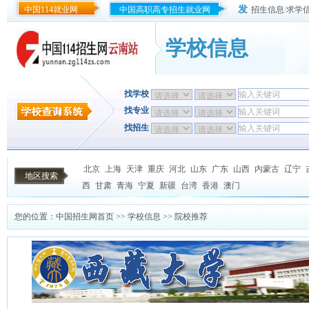
发
中国114就业网
中国高职高专招生就业网
招生信息
/
求学
学校信息
找学校
找专业
找招生
北京
上海
天津
重庆
河北
山东
广东
山西
内蒙古
辽宁
地区搜索
西
甘肃
青海
宁夏
新疆
台湾
香港
澳门
您的位置：
中国招生网首页
>>
学校信息
>> 院校推荐