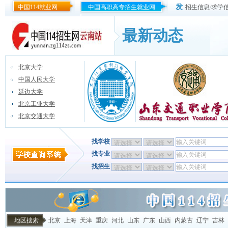
发
中国114就业网
中国高职高专招生就业网
招生信息
/
求学
最新动态
北京大学
中国人民大学
延边大学
北京工业大学
北京交通大学
找学校
找专业
找招生
地区搜索
北京
上海
天津
重庆
河北
山东
广东
山西
内蒙古
辽宁
吉林