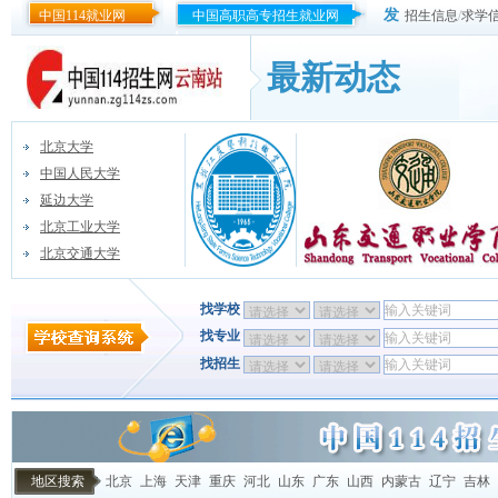
发
中国114就业网
中国高职高专招生就业网
招生信息
/
求学
最新动态
北京大学
中国人民大学
延边大学
北京工业大学
北京交通大学
找学校
找专业
找招生
地区搜索
北京
上海
天津
重庆
河北
山东
广东
山西
内蒙古
辽宁
吉林