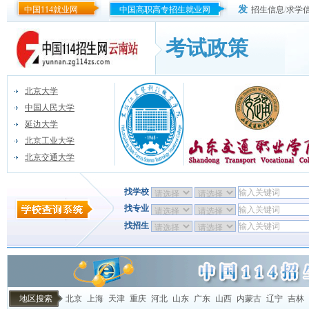
发
中国114就业网
中国高职高专招生就业网
招生信息
/
求学
考试政策
北京大学
中国人民大学
延边大学
北京工业大学
北京交通大学
找学校
找专业
找招生
地区搜索
北京
上海
天津
重庆
河北
山东
广东
山西
内蒙古
辽宁
吉林