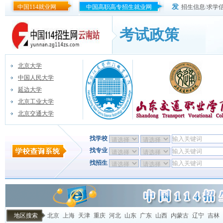
发
中国114就业网
中国高职高专招生就业网
招生信息
/
求学
考试政策
北京大学
中国人民大学
延边大学
北京工业大学
北京交通大学
找学校
找专业
找招生
地区搜索
北京
上海
天津
重庆
河北
山东
广东
山西
内蒙古
辽宁
吉林