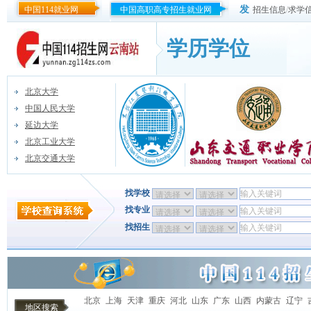
发
中国114就业网
中国高职高专招生就业网
招生信息
/
求学
学历学位
北京大学
中国人民大学
延边大学
北京工业大学
北京交通大学
找学校
找专业
找招生
北京
上海
天津
重庆
河北
山东
广东
山西
内蒙古
辽宁
地区搜索