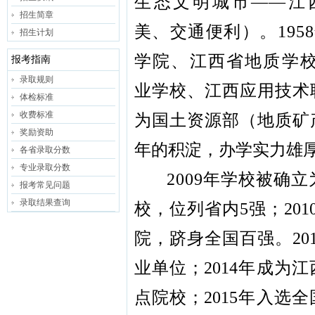
生态文明城市――江
招生简章
美、交通便利）。195
招生计划
学院、江西省地质学
报考指南
录取规则
业学校、江西应用技术
体检标准
收费标准
为国土资源部（地质矿
奖励资助
年的积淀，办学实力雄
各省录取分数
专业录取分数
2009年学校被确
报考常见问题
录取结果查询
校，位列省内5强；
20
院，跻身全国百强。20
业单位；2014年成为
点院校；2015年入选